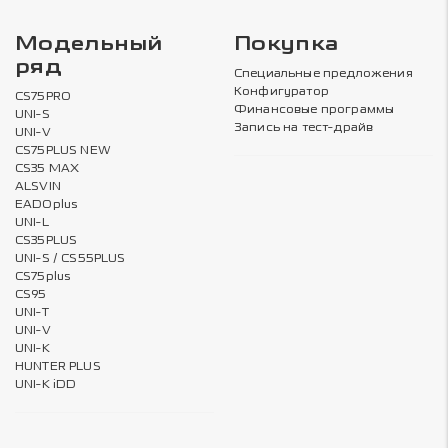
Модельный
Покупка
ряд
Специальные предложения
Конфигуратор
CS75PRO
Финансовые программы
UNI-S
Запись на тест-драйв
UNI-V
CS75PLUS NEW
CS35 MAX
ALSVIN
EADOplus
UNI-L
CS35PLUS
UNI-S / CS55PLUS
CS75plus
CS95
UNI-T
UNI-V
UNI-K
HUNTER PLUS
UNI-K iDD