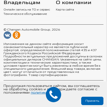
Владельцам
О компании
Онлайн запись на ТО и сервис
Карта сайта
Техническое обслуживание
© Changan Automobile Group, 2026
Изложенная на данном сайте информация носит
ознакомительный характер не является публичной
офертой, определяемой положениями статей 435 и 437
Гражданского Кодекса Российской Федерации.
Подробности актуальных предложений доступны в салонах
официальных дилеров CHANGAN. Указанные на сайте цены,
комплектации и технические характеристики, а также
условия гарантии могут быть изменены в любое время без
специального уведомления. Внешний вид товара, включая
цвет, могут отличаться от представленных на
фотографиях. Товар сертифицирован.
Политика в отношении обработки персональных данных
Продолжая пользоваться сайтом, вы соглашаетесь
Политика конфиденциальности
на обработку cookies и подтверждаете согласие с
Согласие на обработку персональных данных
положениями
политики
Соглашение об использовании cookie-файлов
Принять