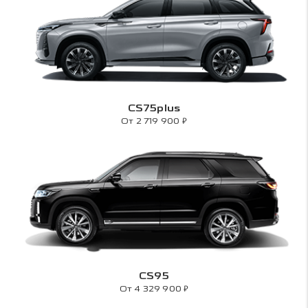
CS75plus
₽
От 2 719 900
CS95
₽
От 4 329 900