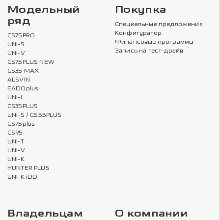
Модельный
Покупка
ряд
Специальные предложения
Конфигуратор
CS75PRO
Финансовые программы
UNI-S
Запись на тест-драйв
UNI-V
CS75PLUS NEW
CS35 MAX
ALSVIN
EADOplus
UNI-L
CS35PLUS
UNI-S / CS55PLUS
CS75plus
CS95
UNI-T
UNI-V
UNI-K
HUNTER PLUS
UNI-K iDD
Владельцам
О компании